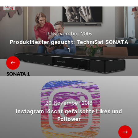
19. November 2018
Produkttester gesucht: TechniSat SONATA
1
20. November 2018
Instagram löscht gefälschte Likes und
Follower