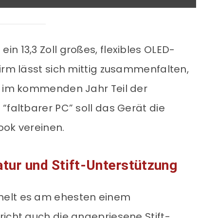
n 13,3 Zoll großes, flexibles OLED-
irm lässt sich mittig zusammenfalten,
l im kommenden Jahr Teil der
“faltbarer PC” soll das Gerät die
ook vereinen.
atur und Stift-Unterstützung
nelt es am ehesten einem
richt auch die angepriesene Stift-