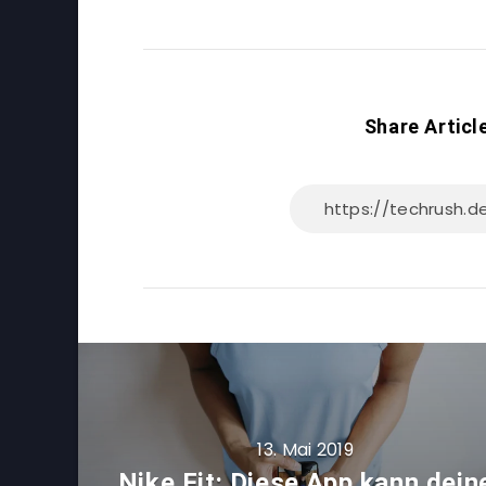
Share Articl
13. Mai 2019
Nike Fit: Diese App kann dein