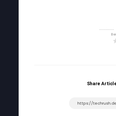
Be
Share Articl