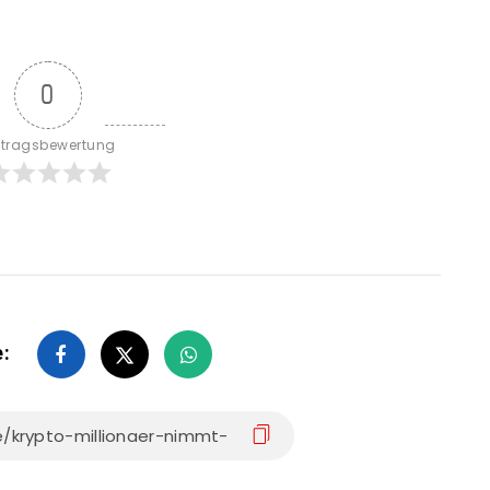
0
itragsbewertung
e: