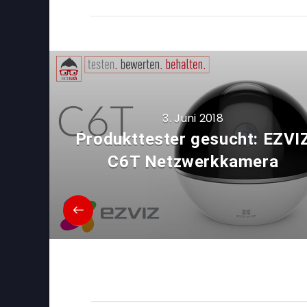
3. Juni 2018
Produkttester gesucht: EZVI
C6T Netzwerkkamera