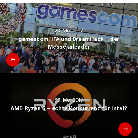
23. Mai 2017
gamescom, IFA und DreamHack – der
Messekalender
30. Mai 2017
AMD Ryzen 5 – echte Konkurrenz für Intel?