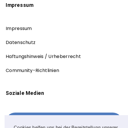
Impressum
Impressum
Datenschutz
Haftungshinweis / Urheberrecht
Community-Richtlinien
Soziale Medien
Facebook
FOLLOW ME!
Cookies helfen uns bei der Bereitstellung unserer