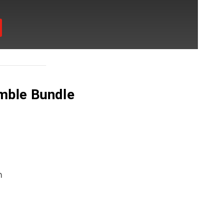
mble Bundle
n