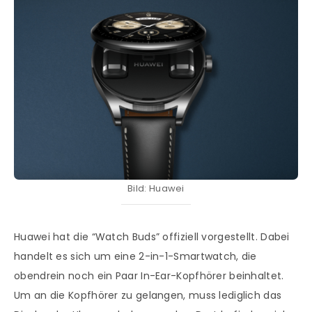
Bild: Huawei
Huawei hat die “Watch Buds” offiziell vorgestellt. Dabei
handelt es sich um eine 2-in-1-Smartwatch, die
obendrein noch ein Paar In-Ear-Kopfhörer beinhaltet.
Um an die Kopfhörer zu gelangen, muss lediglich das