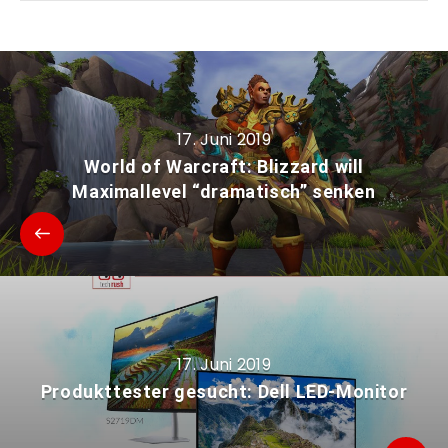
17. Juni 2019
World of Warcraft: Blizzard will
Maximallevel “dramatisch” senken
17. Juni 2019
Produkttester gesucht: Dell LED-Monitor