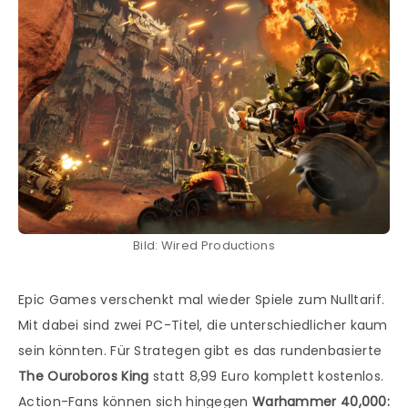
Bild: Wired Productions
Epic Games verschenkt mal wieder Spiele zum Nulltarif.
Mit dabei sind zwei PC-Titel, die unterschiedlicher kaum
sein könnten. Für Strategen gibt es das rundenbasierte
The Ouroboros King
statt 8,99 Euro komplett kostenlos.
Action-Fans können sich hingegen
Warhammer 40,000: