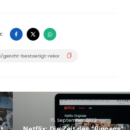
e:
15. September 2022
ft
Netflix: Die Zeit des “Bingens”