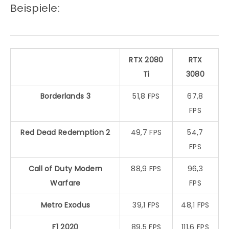
Beispiele:
RTX 2080
RTX
Ti
3080
Borderlands 3
51,8 FPS
67,8
FPS
Red Dead Redemption 2
49,7 FPS
54,7
FPS
Call of Duty Modern
88,9 FPS
96,3
Warfare
FPS
Metro Exodus
39,1 FPS
48,1 FPS
F1 2020
89,5 FPS
111,6 FPS