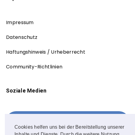
Impressum
Datenschutz
Haftungshinweis / Urheberrecht
Community-Richtlinien
Soziale Medien
Facebook
FOLLOW ME!
Cookies helfen uns bei der Bereitstellung unserer
Inhalte und Dienste. Durch die weitere Nutzung