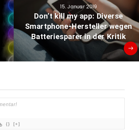
15. Januar 2019
Don’t kill my app: Diverse
Smartphone-Hersteller wegen
Batteriesparer in der Kritik
{}
[+]