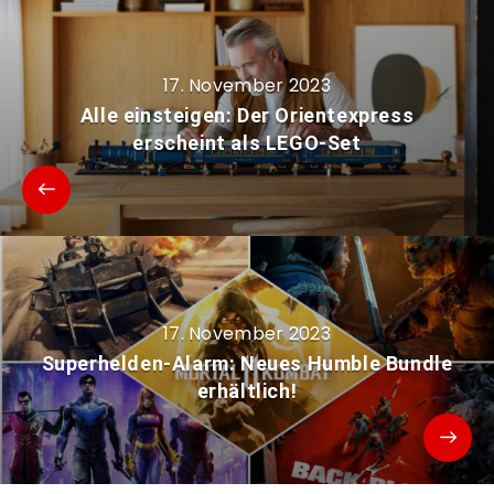
17. November 2023
Alle einsteigen: Der Orientexpress
erscheint als LEGO-Set
17. November 2023
Superhelden-Alarm: Neues Humble Bundle
erhältlich!