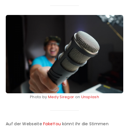
Photo by
Medy Siregar
on
Unsplash
Auf der Webseite
FakeYou
könnt ihr die Stimmen