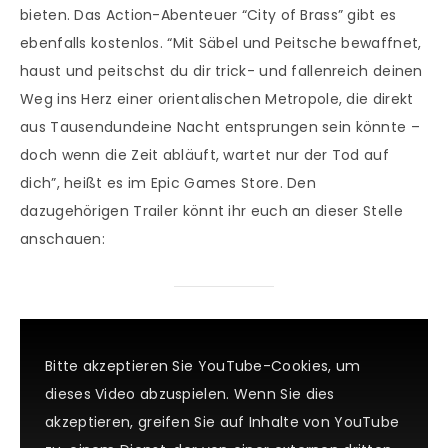
bieten. Das Action-Abenteuer “City of Brass” gibt es
ebenfalls kostenlos. “Mit Säbel und Peitsche bewaffnet,
haust und peitschst du dir trick- und fallenreich deinen
Weg ins Herz einer orientalischen Metropole, die direkt
aus Tausendundeine Nacht entsprungen sein könnte –
doch wenn die Zeit abläuft, wartet nur der Tod auf
dich”, heißt es im Epic Games Store. Den
dazugehörigen Trailer könnt ihr euch an dieser Stelle
anschauen:
Bitte akzeptieren Sie YouTube-Cookies, um
dieses Video abzuspielen. Wenn Sie dies
akzeptieren, greifen Sie auf Inhalte von YouTube