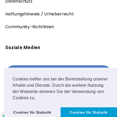
Datenschutz
Haftungshinweis / Urheberrecht
Community-Richtlinien
Soziale Medien
Facebook
FOLLOW ME!
Cookies helfen uns bei der Bereitstellung unserer
Inhalte und Dienste. Durch die weitere Nutzung
Instagram
der Webseite stimmen Sie der Verwendung von
Cookies zu.
OUR PHOTOS!
Cookies für Statistik
Cookies für Statistik