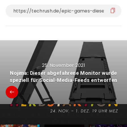
25. November 2021
Nojima: Dieser abgefahrene Monitor wurde
speziell für Social-Media-Feeds entworfen