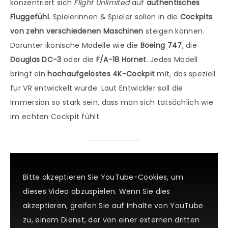
konzentriert sich
Flight Unlimited
auf
authentisches
Fluggefühl
. Spielerinnen & Spieler sollen in die
Cockpits
von zehn verschiedenen Maschinen
steigen können.
Darunter ikonische Modelle wie die
Boeing 747
, die
Douglas DC-3
oder die
F/A-18 Hornet
. Jedes Modell
bringt ein
hochaufgelöstes 4K-Cockpit
mit, das speziell
für VR entwickelt wurde. Laut Entwickler soll die
Immersion so stark sein, dass man sich tatsächlich wie
im echten Cockpit fühlt.
Bitte akzeptieren Sie YouTube-Cookies, um
dieses Video abzuspielen. Wenn Sie dies
akzeptieren, greifen Sie auf Inhalte von YouTube
zu, einem Dienst, der von einer externen dritten