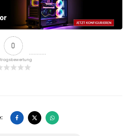
0
itragsbewertung
e: