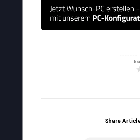
Be
Share Articl