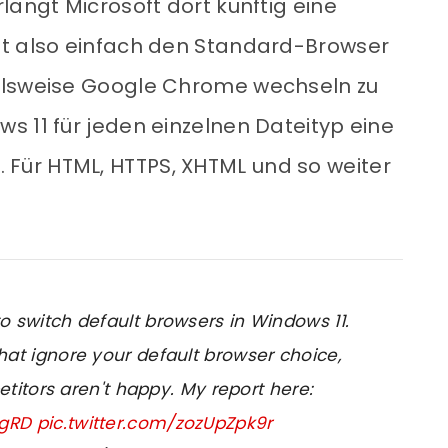
langt Microsoft dort künftig eine
tt also einfach den Standard-Browser
elsweise Google Chrome wechseln zu
s 11 für jeden einzelnen Dateityp eine
ür HTML, HTTPS, XHTML und so weiter
to switch default browsers in Windows 11.
at ignore your default browser choice,
titors aren't happy. My report here:
MgRD
pic.twitter.com/zozUpZpk9r