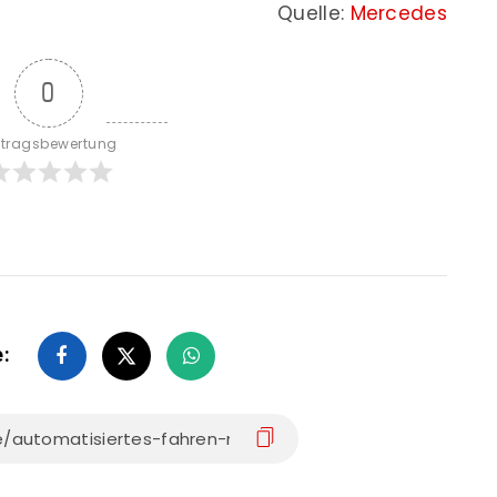
Quelle:
Mercedes
0
itragsbewertung
e: