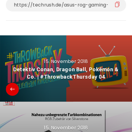
15. November 2018
Detektiv Conan, Dragon Ball, Pokémon &
Co. | #ThrowbackThursday 04
15. November 2018