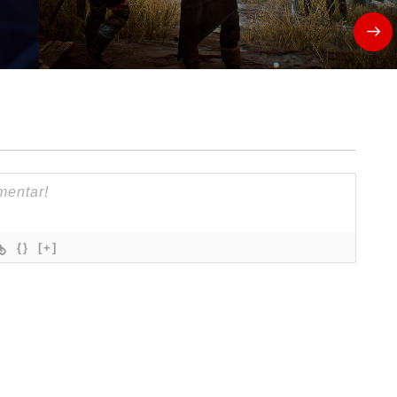
{}
[+]