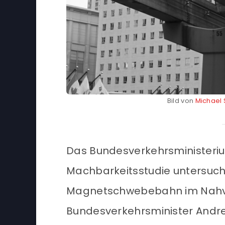
Bild von
Michael
Das Bundesverkehrsministeri
Machbarkeitsstudie untersuche
Magnetschwebebahn im Nahve
Bundesverkehrsminister Andre