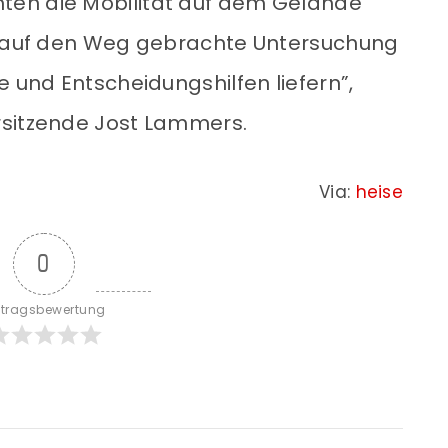
ten die Mobilität auf dem Gelände
zt auf den Weg gebrachte Untersuchung
e und Entscheidungshilfen liefern”,
rsitzende Jost Lammers.
Via:
heise
0
itragsbewertung