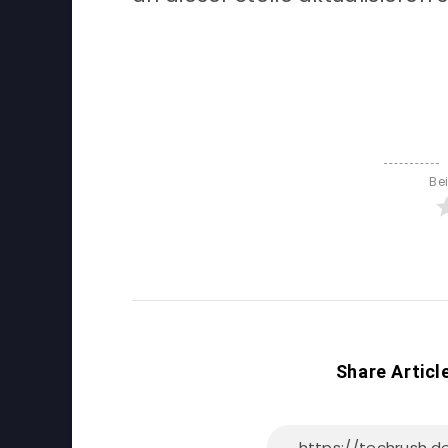
Be
Share Articl