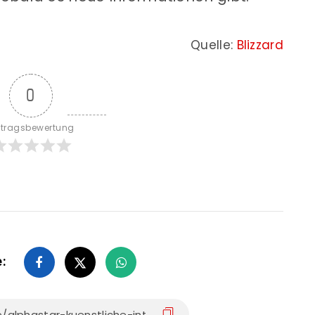
Quelle:
Blizzard
0
itragsbewertung
e: