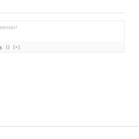
{}
[+]