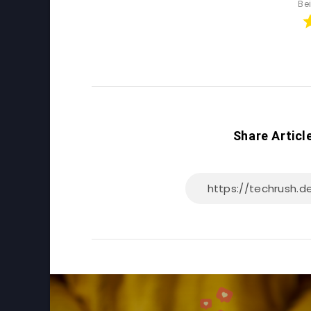
Be
Share Articl