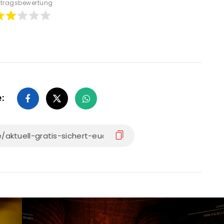
itragsbewertung
e: