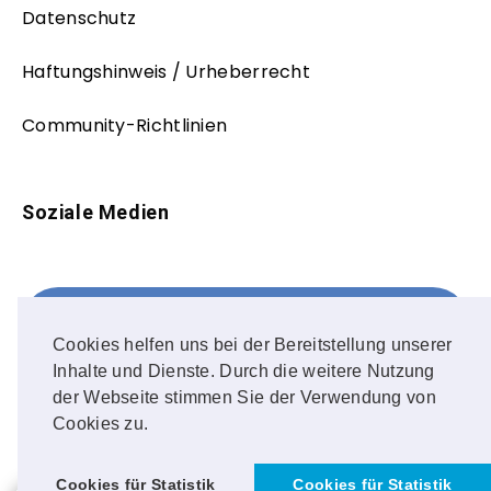
Datenschutz
Haftungshinweis / Urheberrecht
Community-Richtlinien
Soziale Medien
Facebook
FOLLOW ME!
Cookies helfen uns bei der Bereitstellung unserer
Inhalte und Dienste. Durch die weitere Nutzung
Instagram
der Webseite stimmen Sie der Verwendung von
Cookies zu.
OUR PHOTOS!
Cookies für Statistik
Cookies für Statistik