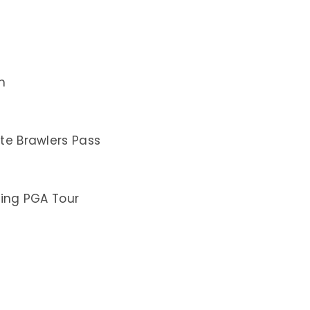
n
te Brawlers Pass
ring PGA Tour