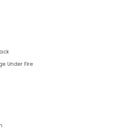
Pack
e Under Fire
n