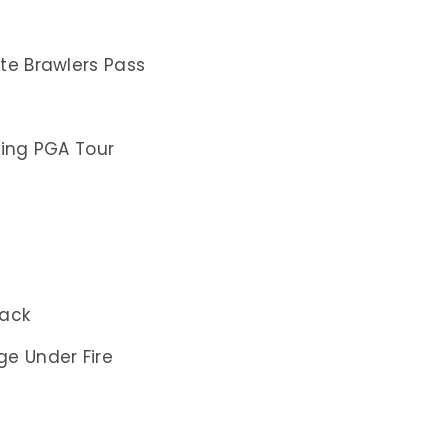
te Brawlers Pass
ring PGA Tour
Pack
e Under Fire