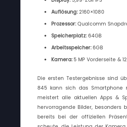
Auflösung:
2160×1080
Prozessor:
Qualcomm Snapdr
Speicherplatz:
64GB
Arbeitsspeicher:
6GB
Kamera:
5 MP Vorderseite & 1
Die ersten Testergebnisse sind 
845 kann sich das Smartphone 
meistert alle aktuellen Apps & Sp
hervorragende Bilder, besonders b
bereits bei der offiziellen Präs
scheute, die Leistung der Kamera