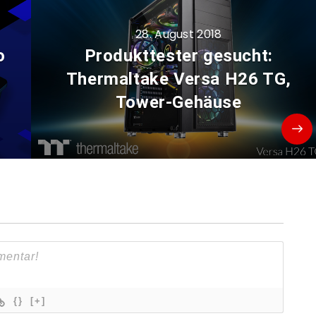
28. August 2018
o
Produkttester gesucht:
Thermaltake Versa H26 TG,
Tower-Gehäuse
{}
[+]