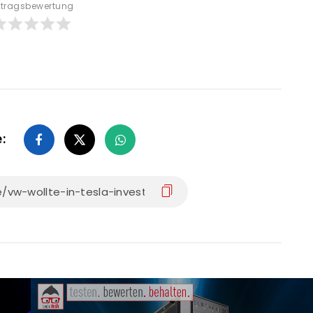
itragsbewertung
e: