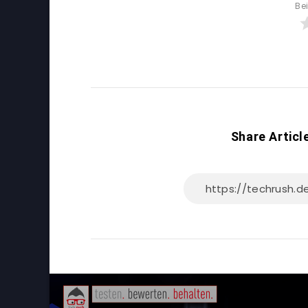
Be
Share Articl