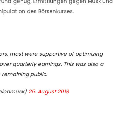
 Grund genug, Ermittlungen gegen Musk und
nipulation des Börsenkurses.
stors, most were supportive of optimizing
over quarterly earnings. This was also a
n remaining public.
@elonmusk)
25. August 2018