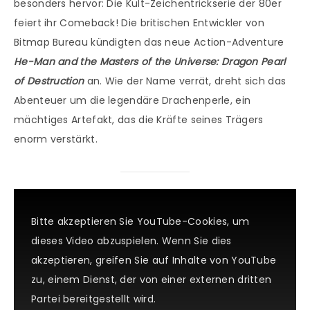
besonders hervor: Die Kult-Zeichentrickserie der 80er
feiert ihr Comeback! Die britischen Entwickler von
Bitmap Bureau kündigten das neue Action-Adventure
He-Man and the Masters of the Universe: Dragon Pearl
of Destruction
an. Wie der Name verrät, dreht sich das
Abenteuer um die legendäre Drachenperle, ein
mächtiges Artefakt, das die Kräfte seines Trägers
enorm verstärkt.
Bitte akzeptieren Sie YouTube-Cookies, um
dieses Video abzuspielen. Wenn Sie dies
akzeptieren, greifen Sie auf Inhalte von YouTube
zu, einem Dienst, der von einer externen dritten
Partei bereitgestellt wird.