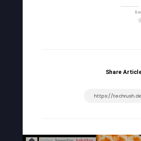
Be
Share Articl