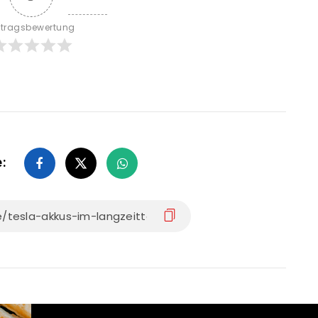
itragsbewertung
e: