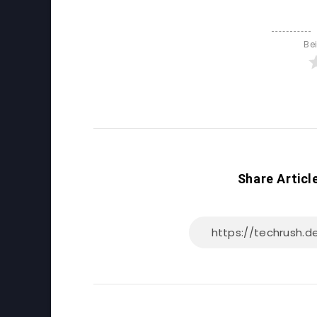
Be
Share Articl