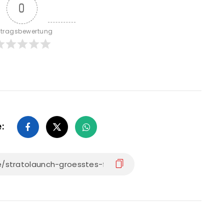
0
itragsbewertung
e: