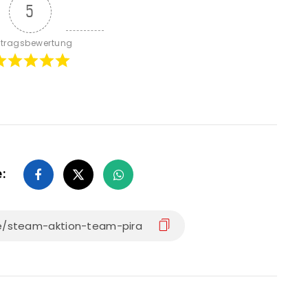
5
itragsbewertung
e: