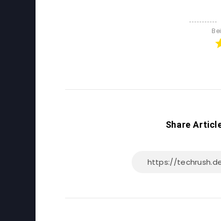
Be
Share Articl