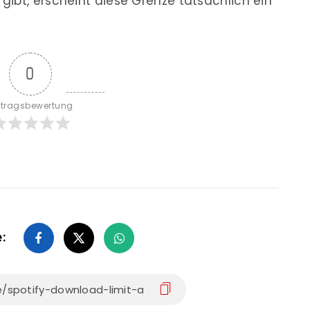
ibt, erscheint diese Grenze tatsächlich ein
0
itragsbewertung
e: