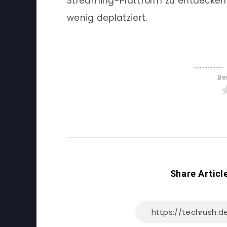
Streaming-Plattform zu entdecken g
wenig deplatziert.
Be
Share Articl