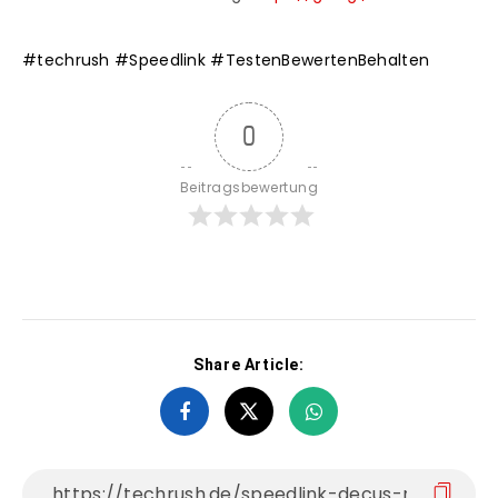
#techrush
#Speedlink
#TestenBewertenBehalten
0
Beitragsbewertung
Share Article: