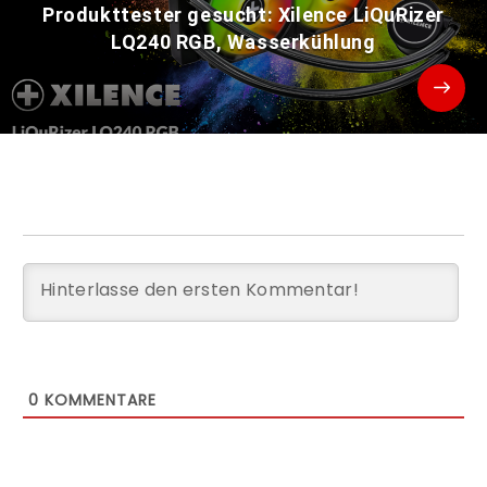
Produkttester gesucht: Xilence LiQuRizer
LQ240 RGB, Wasserkühlung
0
KOMMENTARE