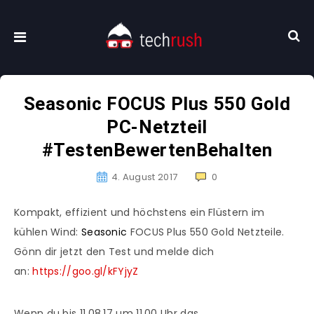
Seasonic FOCUS Plus 550 Gold
PC-Netzteil
#TestenBewertenBehalten
4. August 2017
0
Kompakt, effizient und höchstens ein Flüstern im
kühlen Wind:
Seasonic
FOCUS Plus 550 Gold Netzteile.
Gönn dir jetzt den Test und melde dich
an:
https://goo.gl/kFYjyZ
Wenn du bis 11.08.17 um 11.00 Uhr das