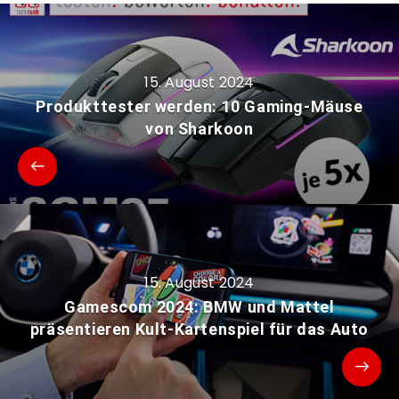
15. August 2024
Produkttester werden: 10 Gaming-Mäuse
von Sharkoon
15. August 2024
Gamescom 2024: BMW und Mattel
präsentieren Kult-Kartenspiel für das Auto