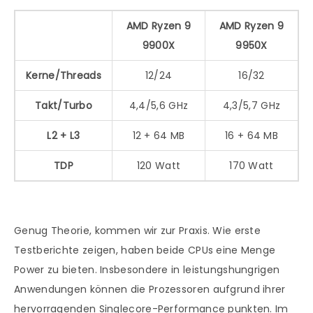
AMD Ryzen 9
AMD Ryzen 9
9900X
9950X
Kerne/Threads
12/24
16/32
Takt/Turbo
4,4/5,6 GHz
4,3/5,7 GHz
L2 + L3
12 + 64 MB
16 + 64 MB
TDP
120 Watt
170 Watt
Genug Theorie, kommen wir zur Praxis. Wie erste
Testberichte zeigen, haben beide CPUs eine Menge
Power zu bieten. Insbesondere in leistungshungrigen
Anwendungen können die Prozessoren aufgrund ihrer
hervorragenden Singlecore-Performance punkten. Im