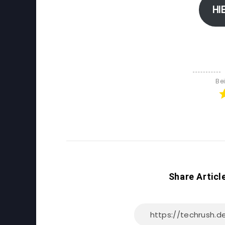
HI
Be
Share Articl