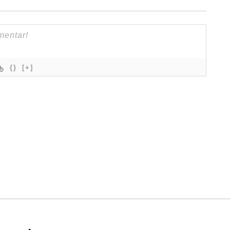
{}
[+]