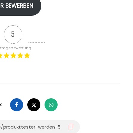
ER BEWERBEN
5
itragsbewertung
e: