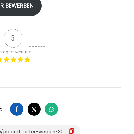
ER BEWERBEN
5
itragsbewertung
e: