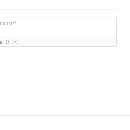
{}
[+]