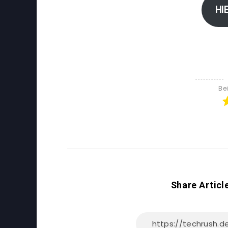
HI
Be
Share Articl