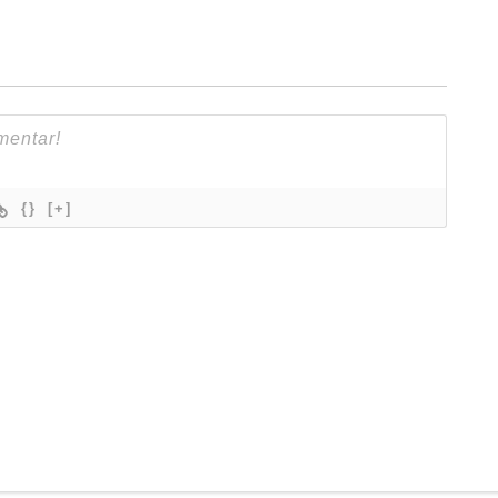
{}
[+]