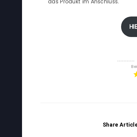
das Produkt im Anschluss.
HI
Be
Share Articl