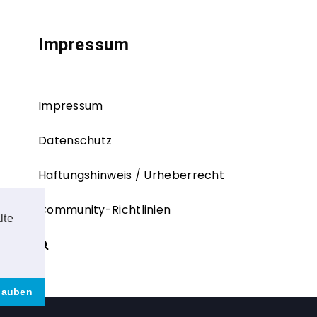
Impressum
Impressum
Datenschutz
Haftungshinweis / Urheberrecht
Community-Richtlinien
lte
rlauben