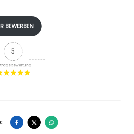
ER BEWERBEN
5
itragsbewertung
e: