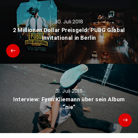
30. Juli 2018
2 Millionen Dollar Preisgeld: PUBG Global
Invitational in Berlin
31. Juli 2018
Interview: Fynn Kliemann über sein Album
“nie”