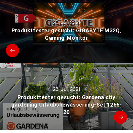
26. Juli 2021
Produkttester gesucht: GIGABYTE M32Q,
Gaming-Monitor
28. Juli 2021
Produkttester gesucht: Gardena city
gardening Urlaubsbewässerung-Set 1266-
20