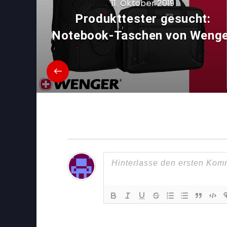
11. Oktober 2019
Produkttester gesucht:
Notebook-Taschen von Weng