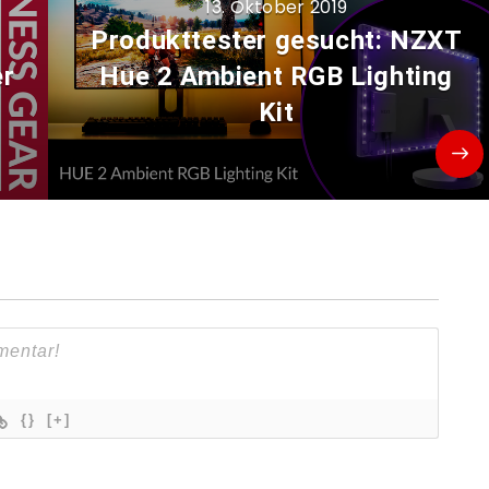
13. Oktober 2019
Produkttester gesucht: NZXT
er
Hue 2 Ambient RGB Lighting
Kit
{}
[+]