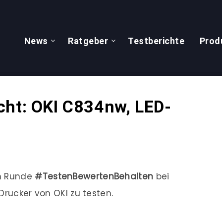
News
Ratgeber
Testberichte
Prod
cht: OKI C834nw, LED-
en Runde
#TestenBewertenBehalten
bei
Drucker von OKI zu testen.