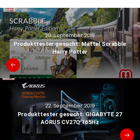
20. September 2019
Produkttester gesucht: Mattel Scrabble
Harry Potter
22. September 2019
Produkttester gesucht: GIGABYTE 27
AORUS CV27Q 165Hz