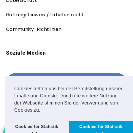
Datenschutz
Haftungshinweis / Urheberrecht
Community-Richtlinien
Soziale Medien
Facebook
FOLLOW ME!
Cookies helfen uns bei der Bereitstellung unserer
Inhalte und Dienste. Durch die weitere Nutzung
Instagram
der Webseite stimmen Sie der Verwendung von
Cookies zu.
OUR PHOTOS!
Cookies für Statistik
Cookies für Statistik