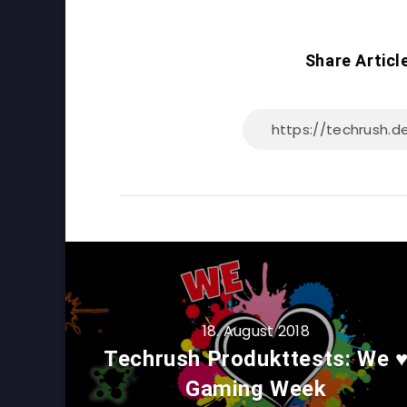
Share Articl
18. August 2018
Techrush Produkttests: We 
Gaming Week