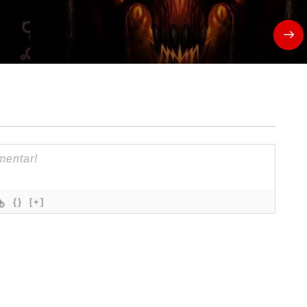
{}
[+]