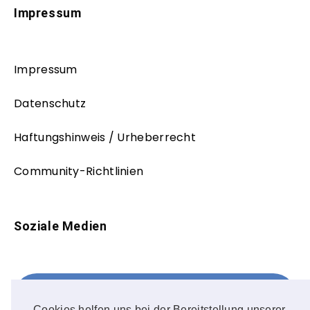
Impressum
Impressum
Datenschutz
Haftungshinweis / Urheberrecht
Community-Richtlinien
Soziale Medien
Facebook
FOLLOW ME!
Cookies helfen uns bei der Bereitstellung unserer