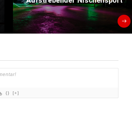
d
Aufstrebender Nischensport
{}
[+]