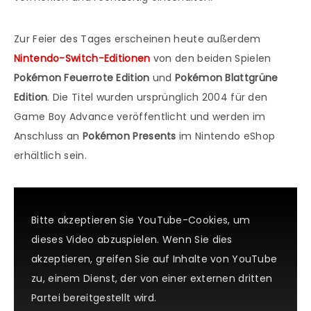
Zur Feier des Tages erscheinen heute außerdem
Nintendo-Switch-Editionen
von den beiden Spielen
Pokémon Feuerrote Edition
und
Pokémon Blattgrüne
Edition
. Die Titel wurden ursprünglich 2004 für den
Game Boy Advance veröffentlicht und werden im
Anschluss an
Pokémon Presents
im Nintendo eShop
erhältlich sein.
Bitte akzeptieren Sie YouTube-Cookies, um
dieses Video abzuspielen. Wenn Sie dies
akzeptieren, greifen Sie auf Inhalte von YouTube
zu, einem Dienst, der von einer externen dritten
Partei bereitgestellt wird.