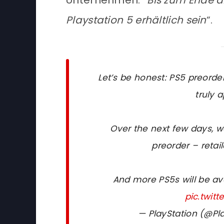
Unternehmen: “
Bis zum Ende 
Playstation 5 erhältlich sein
“.
Let’s be honest: PS5 preord
truly a
Over the next few days, w
preorder – retail
And more PS5s will be ava
pic.twit
— PlayStation (@Pl